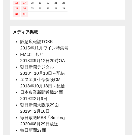
16
17
18
19
20
21
22
23
24
25
26
27
28
29
30
31
メディア掲載
阪急広報誌TOKK
2015年11月ワイン特集号
FMはしもと
2018年9月12日20時OA
朝日新聞デジタル
2018年10月18日～配信
エヌエヌ生命保険CM
2018年10月18日～配信
日本農業新聞近畿14面
2019年2月6日
朝日新聞大阪版29面
2019年2月16日
毎日放送MBS「Smiles」
2020年8月29日放送
毎日新聞27面