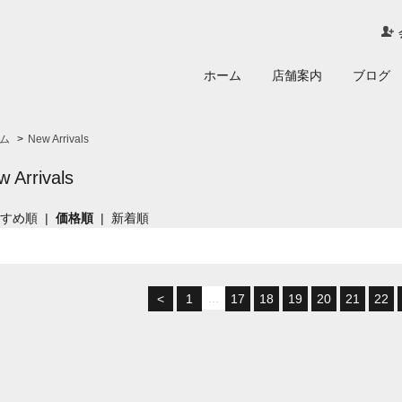
ホーム
店舗案内
ブログ
ム
>
New Arrivals
 Arrivals
すすめ順
|
価格順
|
新着順
...
<
1
17
18
19
20
21
22