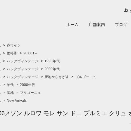
ホーム
店舗案内
ブログ
ム
>
赤ワイン
ム
>
価格帯
>
20,001～
ム
>
バックヴィンテージ
>
1990年代
ム
>
バックヴィンテージ
>
2000年代
ム
>
バックヴィンテージ
>
産地からさがす
>
ブルゴーニュ
ム
>
年代
>
2000年代
ム
>
産地
>
ブルゴーニュ
ム
>
New Arrivals
006メゾン ルロワ モレ サン ドニ プルミエ クリュ