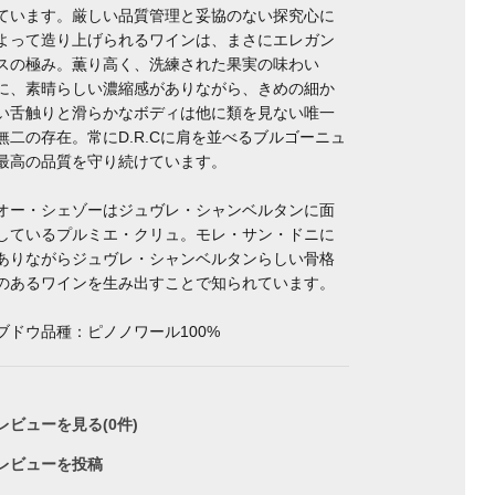
ています。厳しい品質管理と妥協のない探究心に
よって造り上げられるワインは、まさにエレガン
スの極み。薫り高く、洗練された果実の味わい
に、素晴らしい濃縮感がありながら、きめの細か
い舌触りと滑らかなボディは他に類を見ない唯一
無二の存在。常にD.R.Cに肩を並べるブルゴーニュ
最高の品質を守り続けています。
オー・シェゾーはジュヴレ・シャンベルタンに面
しているプルミエ・クリュ。モレ・サン・ドニに
ありながらジュヴレ・シャンベルタンらしい骨格
のあるワインを生み出すことで知られています。
ブドウ品種：ピノノワール100%
レビューを見る(0件)
レビューを投稿