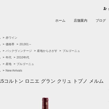
ホーム
店舗案内
ブログ
ム
>
赤ワイン
ム
>
価格帯
>
20,001～
ム
>
バックヴィンテージ
>
産地からさがす
>
ブルゴーニュ
ム
>
年代
>
2010年代
ム
>
産地
>
ブルゴーニュ
ム
>
New Arrivals
015コルトン ロニエ グラン クリュ トプノ メルム