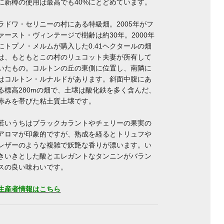
に新樽の使用は最高でも40%にとどめています。
ラドワ・セリニーの村にある特級畑。2005年がフ
ァースト・ヴィンテージで樹齢は約30年。2000年
にトプノ・メルムが購入した0.41ヘクタールの畑
は、もともとこの村のリュコット夫妻が所有して
いたもの。コルトンの丘の東側に位置し、南隣に
はコルトン・ルナルドがあります。斜面中腹にあ
る標高280mの畑で、土壌は酸化鉄を多く含んだ、
赤みを帯びた粘土質土壌です。
若いうちはブラックカラントやチェリーの果実の
アロマが印象的ですが、熟成を経るとトリュフや
レザーのような複雑で妖艶な香りが漂います。い
きいきとした酸とエレガントなタンニンがバラン
スの良い味わいです。
生産者情報はこちら