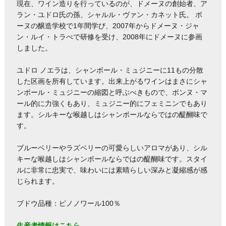
現在、ワイン造りを行っているのが、ドメーヌの創始者、ア
ラン・ユドロ氏の孫、シャルル・ヴァン・カネット氏。 ボ
ーヌの醸造学校で1年間学び、2007年からドメーヌ・ジャ
ン・ルイ・トラぺで研修を受け、2008年にドメーヌに参画
しました。
ユドロ ノエラは、シャンボール・ミュジニーに11もの分散
した区画を所有しています。出来上がるワインはまさにシャ
ンボール・ミュジニーの縮図と呼ぶべきもので、ボンヌ・マ
ール的に力強くもあり、ミュジニー的にフェミニンでもあり
ます。シルキーな喉越しはシャンボールならではの醍醐味で
す。
ブルーベリーやラズベリーの可愛らしいアロマがあり、シル
キーな喉越しはシャンボールならではの醍醐味です。スタイ
ルに非常に忠実で、味わいには素晴らしい深みと凝縮感が感
じられます。
ブドウ品種：ピノノワール100％
生産者情報はこちら