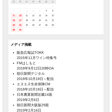
日
月
火
水
木
金
土
1
2
3
4
5
6
7
8
9
10
11
12
13
14
15
16
17
18
19
20
21
22
23
24
25
26
27
28
29
30
31
メディア掲載
阪急広報誌TOKK
2015年11月ワイン特集号
FMはしもと
2018年9月12日20時OA
朝日新聞デジタル
2018年10月18日～配信
エヌエヌ生命保険CM
2018年10月18日～配信
日本農業新聞近畿14面
2019年2月6日
朝日新聞大阪版29面
2019年2月16日