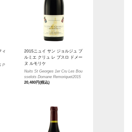
フィ
2015ニュイ サン ジョルジュ プ
ルミエ クリュ レ ブスロ ドメー
ヌ ルモリケ
S P
Nuits St Georges 1er Cru Les Bou
sselots Domane Remoriquet2015
20,480円(税込)