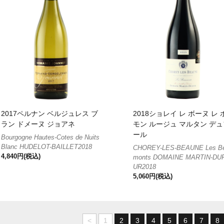
2017ペルナン ベルジュレス ブ
2018ショレイ レ ボーヌ レ 
ラン ドメーヌ ジョアネ
モン ルージュ マルタン デュ
ール
Bourgogne Hautes-Cotes de Nuits
Blanc HUDELOT-BAILLET2018
CHOREY-LES-BEAUNE Les B
4,840円(税込)
monts DOMAINE MARTIN-DU
UR2018
5,060円(税込)
<
1
2
3
4
5
6
7
8