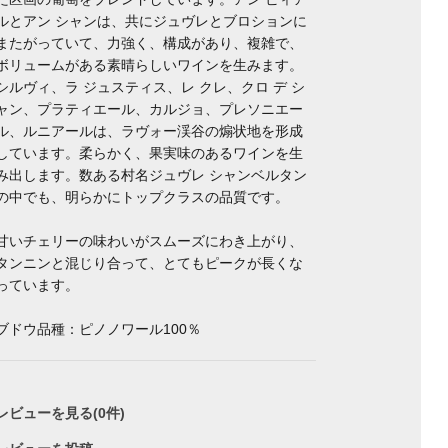
ルとアン シャンは、共にジュヴレとブロションに
またがっていて、力強く、構成があり、複雑で、
ボリュームがある素晴らしいワインを生みます。
シルヴィ、ラ ジュスティス、レ クレ、クロ デ シ
ャン、プラティエール、カルジョ、プレソニエー
ル、ルニアールは、ラヴォー渓谷の煽状地を形成
しています。柔らかく、果実味のあるワインを生
み出します。数ある村名ジュヴレ シャンベルタン
の中でも、明らかにトップクラスの品質です。
甘いチェリーの味わいがスムーズにわき上がり、
タンニンと混じり合って、とてもピークが長くな
っています。
ブドウ品種：ピノノワール100％
レビューを見る(0件)