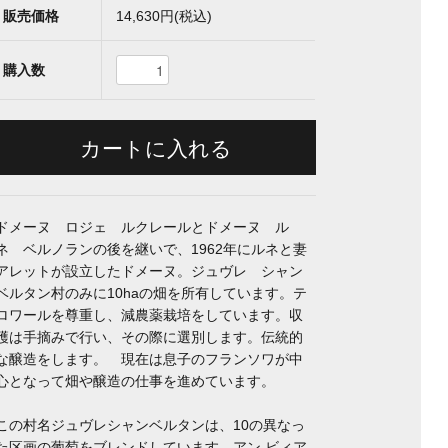
販売価格
14,630円(税込)
購入数
ドメーヌ ロジェ ルクレールとドメーヌ ル
ネ ベルノランの後を継いで、1962年にルネと妻
アレットが設立したドメーヌ。ジュヴレ シャン
ベルタン村のみに10haの畑を所有しています。テ
ロワールを尊重し、減農薬栽培をしています。収
穫は手摘みで行い、その際に選別します。伝統的
な醸造をします。 現在は息子のフランソワが中
心となって畑や醸造の仕事を進めています。
この村名ジュヴレシャンベルタンは、10の異なっ
た区画の葡萄をブレンドしています。アン ビィア