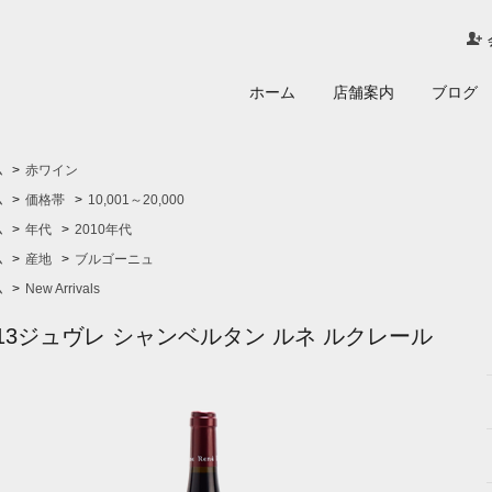
ホーム
店舗案内
ブログ
ム
>
赤ワイン
ム
>
価格帯
>
10,001～20,000
ム
>
年代
>
2010年代
ム
>
産地
>
ブルゴーニュ
ム
>
New Arrivals
013ジュヴレ シャンベルタン ルネ ルクレール