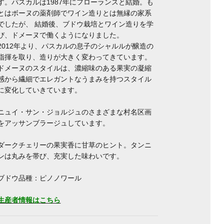
す。パスカルは1987年にフローランスと結婚。も
とはボーヌの薬剤師でワイン造りとは無縁の家系
でしたが、 結婚後、ブドウ栽培とワイン造りを学
び、ドメーヌで働くようになりました。
2012年より、パスカルの息子のシャルルが醸造の
指揮を取り、造りが大きく変わってきています。
ドメーヌのスタイルは、濃縮味のある果実の凝縮
感から繊細でエレガントなうまみを持つスタイル
に変化していきています。
ニュイ・サン・ジョルジュのさまざまな村名区画
をアッサンブラージュしています。
ダークチェリーの果実香に甘草のヒント。タンニ
ンは丸みを帯び、充実した味わいです。
ブドウ品種：ピノノワール
生産者情報はこちら