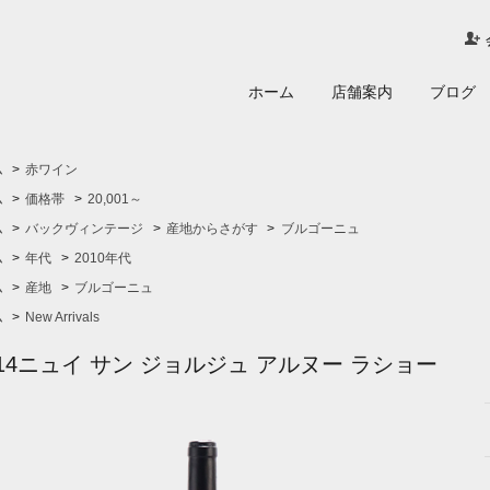
ホーム
店舗案内
ブログ
ム
>
赤ワイン
ム
>
価格帯
>
20,001～
ム
>
バックヴィンテージ
>
産地からさがす
>
ブルゴーニュ
ム
>
年代
>
2010年代
ム
>
産地
>
ブルゴーニュ
ム
>
New Arrivals
014ニュイ サン ジョルジュ アルヌー ラショー