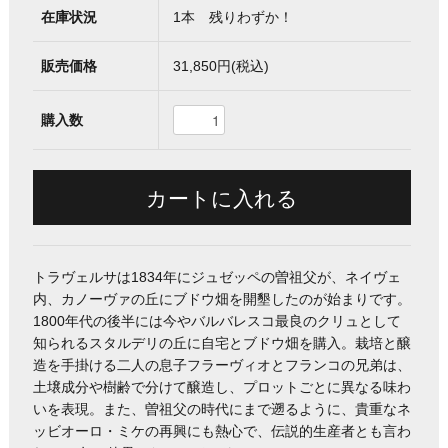
在庫状況
1本 残りわずか！
販売価格
31,850円(税込)
購入数
トラヴェルサは1834年にジュゼッペの曽祖父が、ネイヴェ
内、カノーヴァの丘にブドウ畑を開墾したのが始まりです。
1800年代の後半には今やバルバレスコ最良のクリュとして
知られるスタルデリの丘に自宅とブドウ畑を購入。栽培と醸
造を手掛ける二人の息子フラーヴィオとフランコの兄弟は、
土壌成分や樹齢で分けて醸造し、プロットごとに異なる味わ
いを表現。また、曽祖父の時代にまで遡るように、貴重なネ
ッビオーロ・ミケの再興にも熱心で、伝説的生産者とも言わ