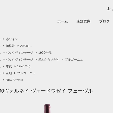
ホーム
店舗案内
ブログ
ム
>
赤ワイン
ム
>
価格帯
>
20,001～
ム
>
バックヴィンテージ
>
1990年代
ム
>
バックヴィンテージ
>
産地からさがす
>
ブルゴーニュ
ム
>
年代
>
1990年代
ム
>
産地
>
ブルゴーニュ
ム
>
New Arrivals
990ヴォルネイ ヴォードワゼイ フェーヴル