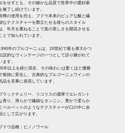
伝をせずとも、その確かな品質で世界中の愛好家
を魅了し続けています。
新樽の使用を控え、ブドウ本来のピュアな酸と繊
細なテクスチャーを際立たせる彼らのスタイル
は、年月を重ねることで真の美しさを開花させる
ことで知られています。
1990年のブルゴーニュは、20世紀で最も偉大かつ
伝説的なヴィンテージの一つとして語り継がれて
います。
35年以上を経た現在、その味わいは驚くほど優雅
で複雑に変化し、古典的なブルゴーニュワインの
気品を見事に表現しています。
ブラックチェリー、リコリスの濃厚でエレガント
な香り。滑らかで繊細なタンニン。豊かで柔らか
くベルベットのようなテクスチャーが口の中に余
韻として広がります。
ブドウ品種：ピノノワール