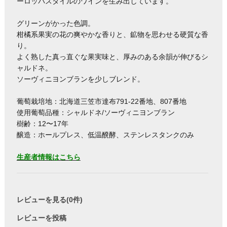
ーロッパスタイルのワインを生み出しています。
グリーンがかった色調。
柑橘系果実の花の爽やかな香りと、鉱物を思わせる硬質な香
り。
よく熟した真っ直ぐな果実味と、厚みのある余韻が伸びるシ
ャルドネ。
ソーヴィニヨンブランを少しブレンド。
葡萄栽培地：北海道三笠市達布791-22番地、807番地
使用葡萄品種：シャルドネ/ソーヴィニヨンブラン
樹齢：12〜17年
醸造：ホールプレス、低温醗酵、ステンレスタンクのみ
生産者情報はこちら
レビューを見る(0件)
レビューを投稿