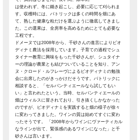
は使われず、冬に鋤き起こし、必要に応じて刈られま
す。収穫時には、パトリックは多くの時間を畑にあ
て、熟した健康な粒だけを選ぶように徹底してきまし
た。この選果は、全房率を高めるためにとても必要な
工程です。
ドメーヌでは2008年から、千砂さんの進言によりビオ
ディナミ農法を採用しています。子育ての過程でシュ
タイナー教育に興味をもった千砂さんが、シュタイナ
ーの理論が農業とも結びついていることを知り、アン
ヌ・クロード・ルフレーヴによるビオディナミの勉強
会に出席したのがきっかけだそうです。パトリックに
相談すると、「セルパンティエールなら試してもい
い」と言われたという。当時、セルパンティエールの
畑はウィルスに冒されており、引き抜くしかなかった
のですが、ビオディナミを実践すると畑の様子が徐々
に変わってきました。ワインの質は始めてすぐに変わ
ったそうです。 「2008年からワインにヴァーティカル
なラインが出て、緊張感のあるワインになった」と千
砂さんは言います。