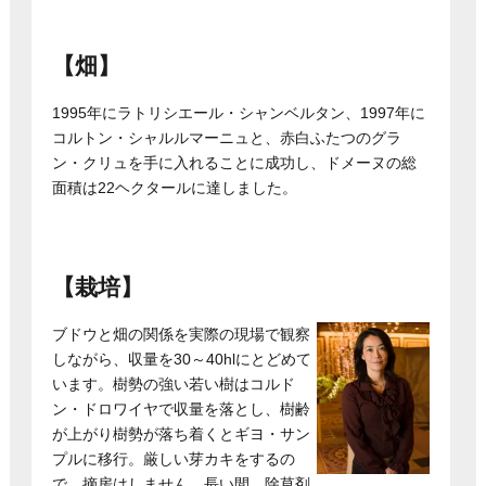
【畑】
1995年にラトリシエール・シャンベルタン、1997年に
コルトン・シャルルマーニュと、赤白ふたつのグラ
ン・クリュを手に入れることに成功し、ドメーヌの総
面積は22ヘクタールに達しました。
【栽培】
ブドウと畑の関係を実際の現場で観察
しながら、収量を30～40hlにとどめて
います。樹勢の強い若い樹はコルド
ン・ドロワイヤで収量を落とし、樹齢
が上がり樹勢が落ち着くとギヨ・サン
プルに移行。厳しい芽カキをするの
で、摘房はしません。長い間、除草剤