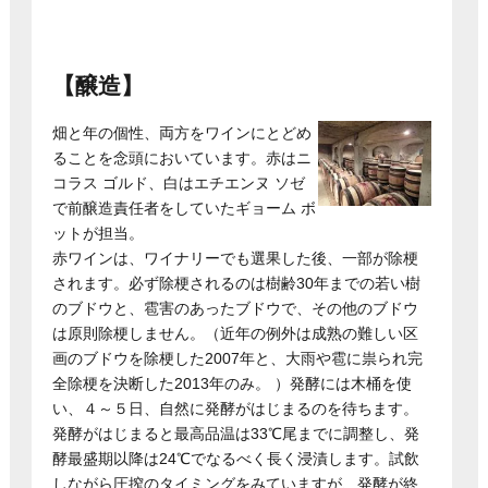
【醸造】
畑と年の個性、両方をワインにとどめ
ることを念頭においています。赤はニ
コラス ゴルド、白はエチエンヌ ソゼ
で前醸造責任者をしていたギョーム ボ
ットが担当。
赤ワインは、ワイナリーでも選果した後、一部が除梗
されます。必ず除梗されるのは樹齢30年までの若い樹
のブドウと、雹害のあったブドウで、その他のブドウ
は原則除梗しません。（近年の例外は成熟の難しい区
画のブドウを除梗した2007年と、大雨や雹に祟られ完
全除梗を決断した2013年のみ。 ）発酵には木桶を使
い、４～５日、自然に発酵がはじまるのを待ちます。
発酵がはじまると最高品温は33℃尾までに調整し、発
酵最盛期以降は24℃でなるべく長く浸漬します。試飲
しながら圧搾のタイミングをみていますが、発酵が終