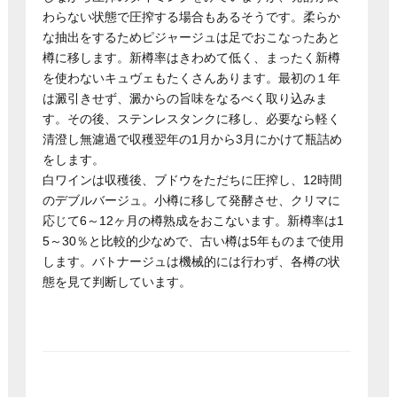
わらない状態で圧搾する場合もあるそうです。柔らか
な抽出をするためピジャージュは足でおこなったあと
樽に移します。新樽率はきわめて低く、まったく新樽
を使わないキュヴェもたくさんあります。最初の１年
は澱引きせず、澱からの旨味をなるべく取り込みま
す。その後、ステンレスタンクに移し、必要なら軽く
清澄し無濾過で収穫翌年の1月から3月にかけて瓶詰め
をします。
白ワインは収穫後、ブドウをただちに圧搾し、12時間
のデブルバージュ。小樽に移して発酵させ、クリマに
応じて6～12ヶ月の樽熟成をおこないます。新樽率は1
5～30％と比較的少なめで、古い樽は5年ものまで使用
します。バトナージュは機械的には行わず、各樽の状
態を見て判断しています。