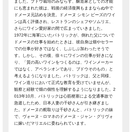
ました。ブドウ栽培のみならず、醸造家としての才能
にも恵まれた彼は、戦後の経済復興もままならぬ中で
ドメーヌ元詰めを決意。ドメーヌ シモン ビーズのワイ
ンは高く評価され、レストランのシェフやソムリエ、
さらにワイン愛好家の間で広まっていきました。
1972年に海軍にいたパトリックが、倒れた父についで
ドメーヌの仕事を始めたときは、彼自身は畑やセラー
での仕事が好きではなく、しぶしぶ加わったそうで
す。しかし、その後、徐々にワインの仕事が好きにな
り、「質の高いワインをつくるのは、ワインメーカー
ではなく、アペラシオンであり、ブドウそのもの」と
考えるようになりました。パトリックは、父と同様、
ワイン造りにおいて正式な教育を受けていませんが、
観察と経験で畑の個性を理解するようになりました。2
013年10月、パトリックは心筋梗塞による交通事故で
急逝したため、日本人妻の千砂さんが引き継ぎまし
た。ドメーヌの舵取りは千砂さんと、パトリックの妹
で、ヴォーヌ・ロマネのドメーヌ・ジャン・グリヴォ
に嫁いだマリエルに委ねられています。